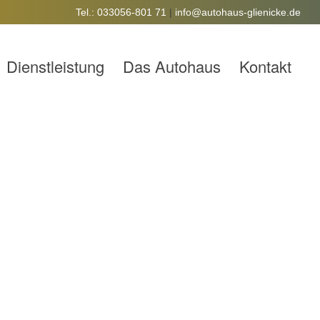
Tel.: 033056-801 71
|
info@autohaus-glienicke.de
Dienstleistung
Das Autohaus
Kontakt