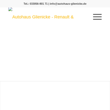
Tel.: 033056-801 71
|
info@autohaus-glienicke.de
AUTOHAUS
GLIENICKE
Renault Vertragshändler seit
über 30 Jahren