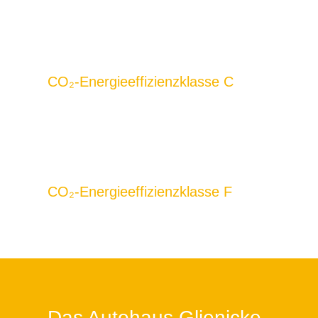
CO₂-Energieeffizienzklasse C
CO₂-Energieeffizienzklasse F
Das Autohaus Glienicke