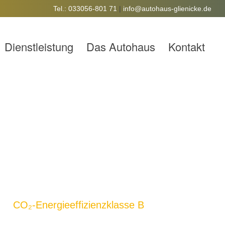
Tel.: 033056-801 71
|
info@autohaus-glienicke.de
Dienstleistung
Das Autohaus
Kontakt
CO₂-Energieeffizienzklasse B