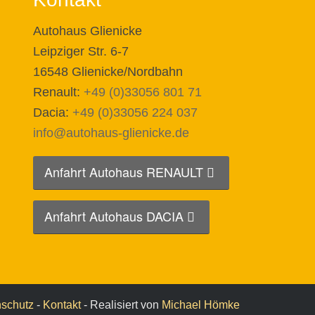
Autohaus Glienicke
Leipziger Str. 6-7
16548 Glienicke/Nordbahn
Renault:
+49 (0)33056 801 71
Dacia:
+49 (0)33056 224 037
info@autohaus-glienicke.de
Anfahrt Autohaus RENAULT
Anfahrt Autohaus DACIA
schutz
-
Kontakt
- Realisiert von
Michael Hömke